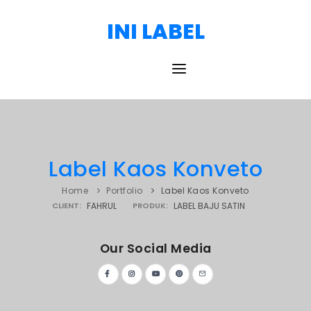
INI LABEL
HOME
DAFTAR HARGA
Label Kaos Konveto
PORTOFOLIO
Home
Portfolio
Label Kaos Konveto
BLOG
CLIENT:
FAHRUL
PRODUK:
LABEL BAJU SATIN
TESTIMONI
Our Social Media
KONTAK
PRODUK