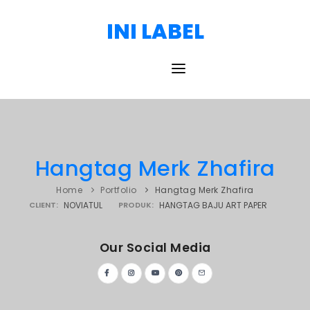
INI LABEL
HOME
DAFTAR HARGA
Hangtag Merk Zhafira
PORTOFOLIO
Home
Portfolio
Hangtag Merk Zhafira
BLOG
CLIENT:
NOVIATUL
PRODUK:
HANGTAG BAJU ART PAPER
TESTIMONI
Our Social Media
KONTAK
PRODUK