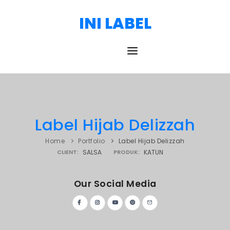
INI LABEL
HOME
DAFTAR HARGA
Label Hijab Delizzah
PORTOFOLIO
Home
Portfolio
Label Hijab Delizzah
BLOG
CLIENT:
SALSA
PRODUK:
KATUN
TESTIMONI
Our Social Media
KONTAK
PRODUK