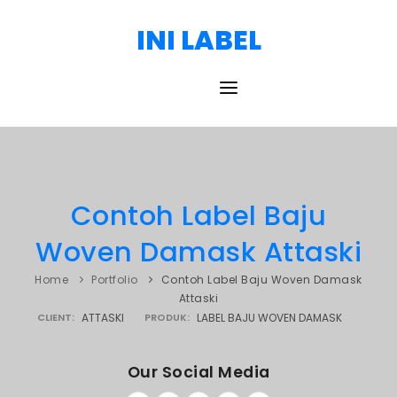
INI LABEL
HOME
DAFTAR HARGA
Contoh Label Baju
PORTOFOLIO
Woven Damask Attaski
BLOG
Home
Portfolio
Contoh Label Baju Woven Damask
TESTIMONI
Attaski
CLIENT:
ATTASKI
PRODUK:
LABEL BAJU WOVEN DAMASK
KONTAK
PRODUK
Our Social Media